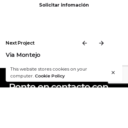
Solicitar infomación
Next Project
Via Montejo
This website stores cookies on your
computer.
Cookie Policy
I'm subtitle
Ponte en contacto con
nosotros
info@tau.mx