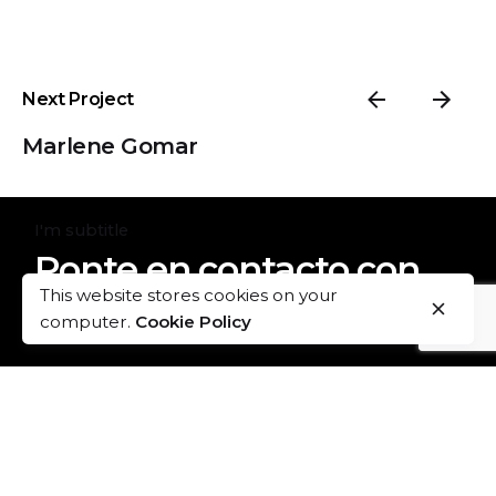
Next Project
Marlene Gomar
I'm subtitle
Ponte en contacto con
This website stores cookies on your
nosotros
computer.
Cookie Policy
info@tau.mx