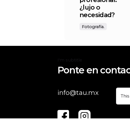
¿lujo o
necesidad?
Fotografía.
I'm subtitle
Ponte en contac
info@tau.mx
This