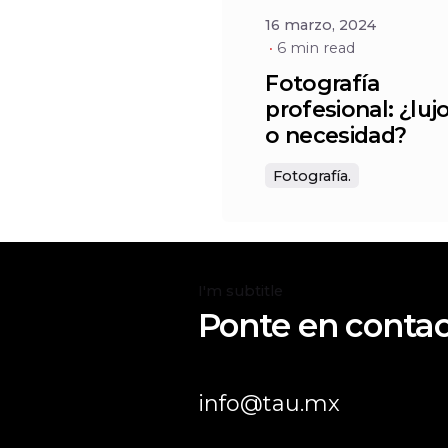
16 marzo, 2024
6 min read
Fotografía
profesional: ¿luj
o necesidad?
Fotografía.
I'm subtitle
Ponte en contac
info@tau.mx